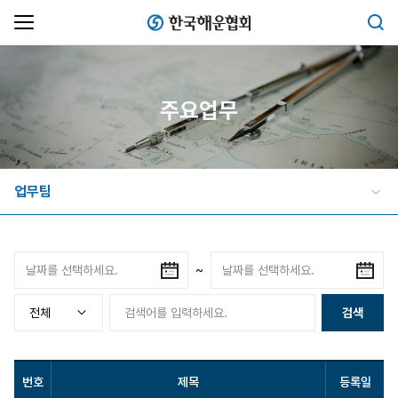
한국해운협회
검색
주요업무
업무팀
~
검색
번호
제목
등록일