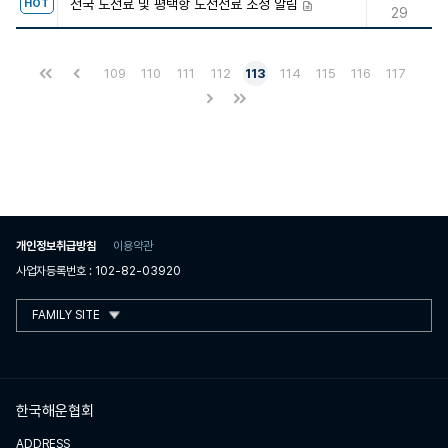
전국 도선료 및 평택항 도선선료 조정 알림
HOT
첨부파일
29
109
110
111
112
113
114
115
116
117
개인정보취급방침
이용약관
사업자등록번호 : 102-82-03920
FAMILY SITE
한국해운협회
ADDRESS