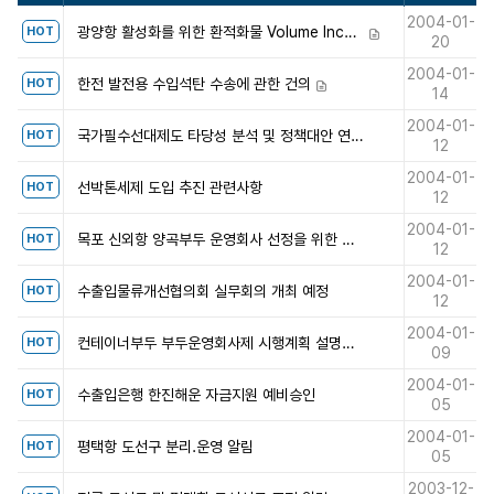
2004-01-
광양항 활성화를 위한 환적화물 Volume Incentive제 시행
HOT
첨부파일
20
2004-01-
한전 발전용 수입석탄 수송에 관한 건의
HOT
첨부파일
14
2004-01-
국가필수선대제도 타당성 분석 및 정책대안 연구 용역 착수보고회 개최
HOT
12
2004-01-
선박톤세제 도입 추진 관련사항
HOT
12
2004-01-
목포 신외항 양곡부두 운영회사 선정을 위한 설명회 개최 안내
HOT
12
2004-01-
수출입물류개선협의회 실무회의 개최 예정
HOT
12
2004-01-
컨테이너부두 부두운영회사제 시행계획 설명회 개최 안내
HOT
09
2004-01-
수출입은행 한진해운 자금지원 예비승인
HOT
05
2004-01-
평택항 도선구 분리.운영 알림
HOT
05
2003-12-