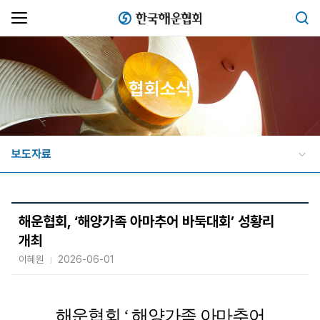
한국해운협회
검색
협회소식
보도자료
해운협회, ‘해양가족 아마추어 바둑대회’ 성황리
개최
이혜원
2026-06-01
해운협회
,‘
해양가족 아마추어