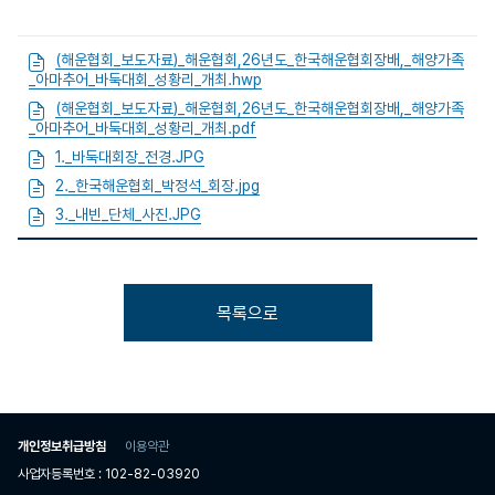
(해운협회_보도자료)_해운협회,26년도_한국해운협회장배,_해양가족
_아마추어_바둑대회_성황리_개최.hwp
(해운협회_보도자료)_해운협회,26년도_한국해운협회장배,_해양가족
_아마추어_바둑대회_성황리_개최.pdf
1._바둑대회장_전경.JPG
2._한국해운협회_박정석_회장.jpg
3._내빈_단체_사진.JPG
목록으로
개인정보취급방침
이용약관
사업자등록번호 : 102-82-03920