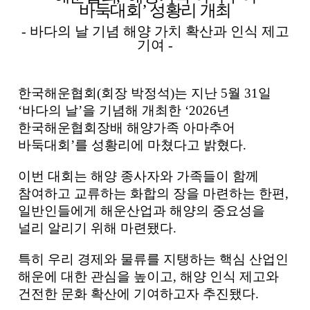
바둑대회
’
성황리 개최
-
바다의 날 기념 해양 가치 확산과 인식 제고
기여
-
한국해운협회
(
회장 박정석
)
는 지난
5
월
31
일
‘
바다의 날
’
을 기념해 개최한
‘2026
년
한국해운협회장배 해양가족 아마추어
바둑대회
’
를 성황리에 마쳤다고 밝혔다
.
이번 대회는 해양 종사자와 가족들이 함께
참여하고 교류하는 화합의 장을 마련하는 한편
,
일반인들에게 해운산업과 해양의 중요성을
널리 알리기 위해 마련됐다
.
특히 우리 경제와 물류를 지탱하는 핵심 산업인
해운에 대한 관심을 높이고
,
해양 인식 제고와
건전한 문화 확산에 기여하고자 추진됐다
.