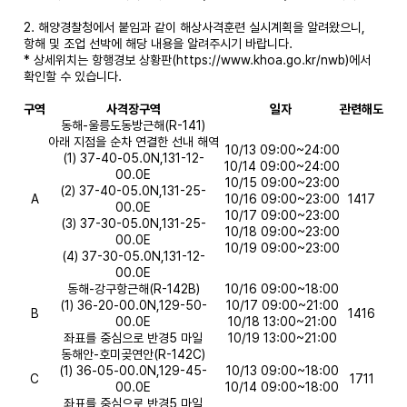
2. 해양경찰청에서 붙임과 같이 해상사격훈련 실시계획을 알려왔으니,
항해 및 조업 선박에 해당 내용을 알려주시기 바랍니다.
* 상세위치는 항행경보 상황판(https://www.khoa.go.kr/nwb)에서
확인할 수 있습니다.
구역
사격장구역
일자
관련해도
동해-울릉도동방근해(R-141)
아래 지점을 순차 연결한 선내 해역
10/13 09:00~24:00
(1) 37-40-05.0N,131-12-
10/14 09:00~24:00
00.0E
10/15 09:00~23:00
(2) 37-40-05.0N,131-25-
A
10/16 09:00~23:00
1417
00.0E
10/17 09:00~23:00
(3) 37-30-05.0N,131-25-
10/18 09:00~23:00
00.0E
10/19 09:00~23:00
(4) 37-30-05.0N,131-12-
00.0E
동해-강구항근해(R-142B)
10/16 09:00~18:00
(1) 36-20-00.0N,129-50-
10/17 09:00~21:00
B
1416
00.0E
10/18 13:00~21:00
좌표를 중심으로 반경5 마일
10/19 13:00~21:00
동해안-호미곶연안(R-142C)
(1) 36-05-00.0N,129-45-
10/13 09:00~18:00
C
1711
00.0E
10/14 09:00~18:00
좌표를 중심으로 반경5 마일