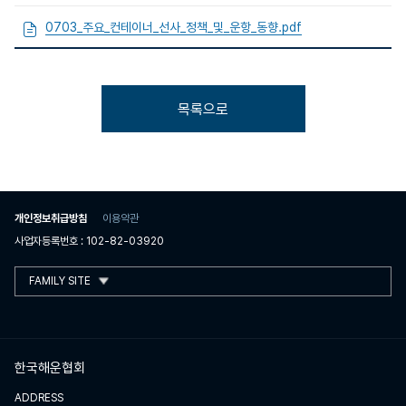
0703_주요_컨테이너_선사_정책_및_운항_동향.pdf
목록으로
개인정보취급방침
이용약관
사업자등록번호 : 102-82-03920
FAMILY SITE
한국해운협회
ADDRESS