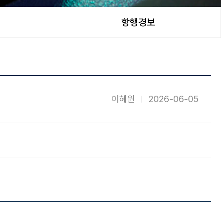
항행경보
이혜원
2026-06-05