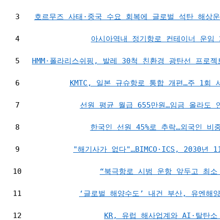
3
호르무즈 사태·중국 수요 회복에 글로벌 석탄 해상운송
4
아시아역내 정기항로 컨테이너 운임 
5
HMM·폴라리스쉬핑, 발레 30척 친환경 광탄선 프로
6
KMTC, 일본 규슈항로 통합 개편…주 1회
7
선원 평균 월급 655만원…임금 올라도 
8
한국인 선원 45%로 추락…외국인 비중
9
"해기사가 없다"…BIMCO·ICS, 2030년
10
“북극항로 시범 운항 앞두고 최소
11
‘글로벌 해양수도’ 내건 부산, 유엔해
12
KR, 유럽 해사업계와 AI·탈탄소