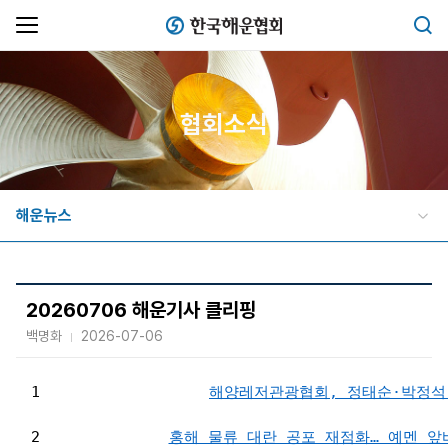
한국해운협회
검색
협회소식
해운뉴스
20260706 해운기사 클리핑
백명화
2026-07-06
1
해양레저관광협회, 정태순·박정석
2
홍해 물류 대란 공포 재점화… 예멘 앞