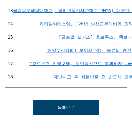
13
국립목포해양대학교, 필리핀상선사관학교(PMMA) 대표단
14
케이엘씨에스엠, ‘26년 승선근무예비역 권
15
[글로벌 포커스] 호르무즈, 핵보다
16
[해양수산칼럼] 보이지 않는 물류의 엔진
17
"호르무즈 전쟁구역, 무인상선으로 통과하자"…국
18
해난사고 후 화물반출 전 반드시 공
목록으로