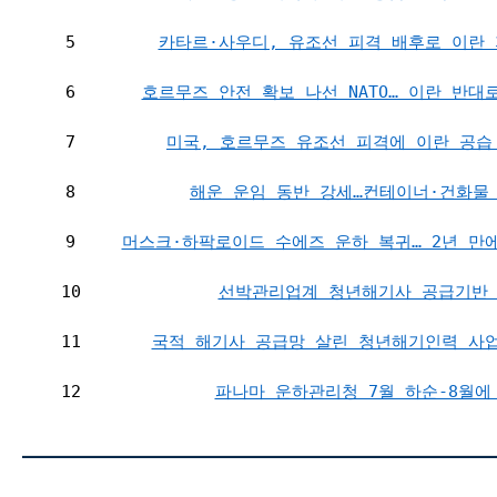
5
카타르·사우디, 유조선 피격 배후로 이란 
6
호르무즈 안전 확보 나선 NATO… 이란 반대
7
미국, 호르무즈 유조선 피격에 이란 공습
8
해운 운임 동반 강세…컨테이너·건화물
9
머스크·하팍로이드 수에즈 운하 복귀… 2년 만에
10
선박관리업계 청년해기사 공급기반
11
국적 해기사 공급망 살린 청년해기인력 사업
12
파나마 운하관리청 7월 하순-8월에