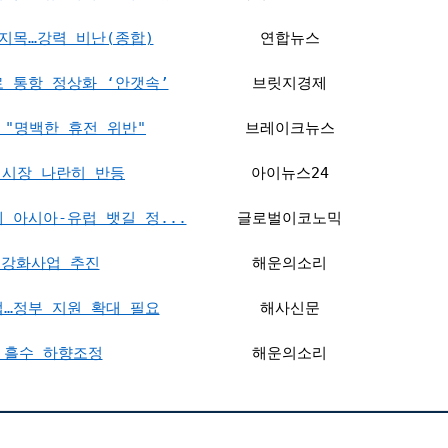
지목…강력 비난(종합)
연합뉴스
로 통항 정상화 ‘안갯속’
브릿지경제
 "명백한 휴전 위반"
브레이크뉴스
 시장 나란히 반등
아이뉴스24
 아시아-유럽 뱃길 정...
글로벌이코노믹
 강화사업 추진
해운의소리
…정부 지원 확대 필요
해사신문
 흘수 하향조정
해운의소리