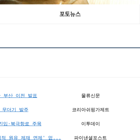
포토뉴스
위한 부산 이전 발표
물류신문
모 무더기 발주
코리아쉬핑가제트
재진입·북극항로 주목
이투데이
적 원유 제재 면제' 없...
파이낸셜포스트