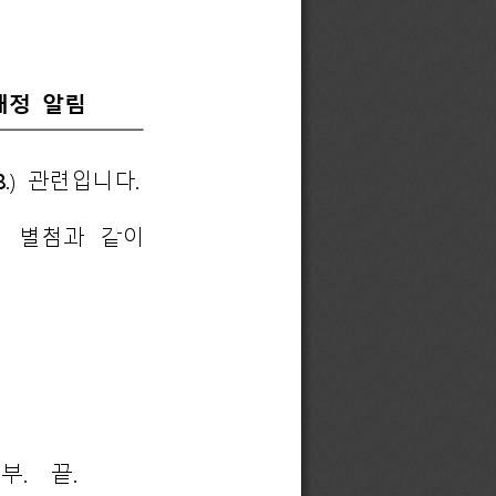
정 
알림
8.) 
관련입니다
.
 
별첨과 
같이 
1
부
.  
끝
.