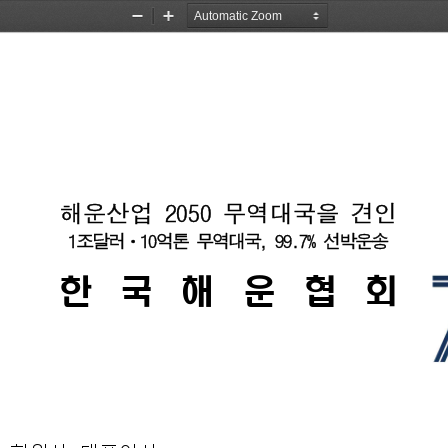
Zoom
Zoom
Out
In
해운산업 
2050 
무역대국을 
견인
1
조달러ᆞ
10
억톤 
무역대국
, 
99.7% 
선박운송
한 국 해 운 협 회