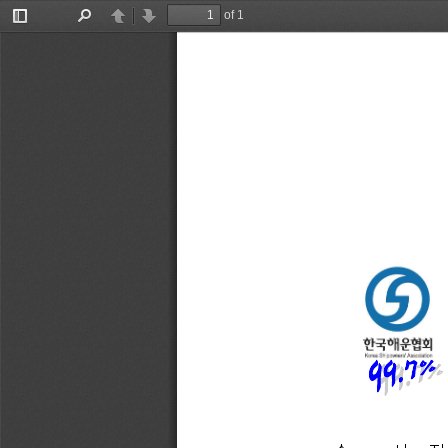
of 1
Toggle
Find
Previous
Next
Sidebar