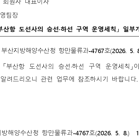
 
회원사 
대표이사 
영팀장
부산항 
도선사의 
승선
·
하선 
구역 
운영세칙
」 
일부개
 
부산지방해양수산청 
항만물류과
-4767
호
(2026. 
5. 
 
「
부산항 
도선사의 
승선
·
하선 
구역 
운영세칙
」
이
알려드리오니 
관련 
업무에 
참조하시기 
바랍니다
.
지방해양수산청 
항만물류과
-4767
호
(2026. 
5. 
8.)  