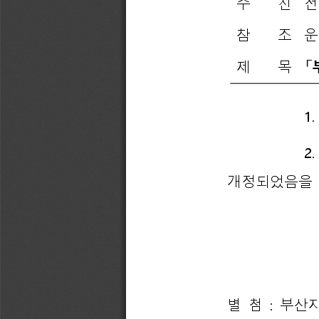
수  
신
전
참  조
운
제  목
「
1.
2.
개정되었음을 
별 
첨 
: 
부산