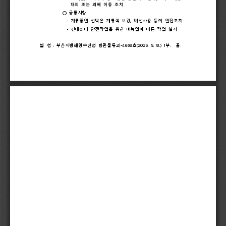
대피 
또는 
외해 
이동 
조치
○ 
공통사항
- 
계류중인 
선박은 
계류색 
보강
, 
예선사용 
등의 
안전조치 
- 
컨테이너 
안전작업을 
위한 
매뉴얼에 
따른 
작업 
실시 
별 
첨 
: 
부산지방해양수산청 
항만물류과
-4668
호
(2025. 
5. 
8.) 
1
부
.  
끝
.