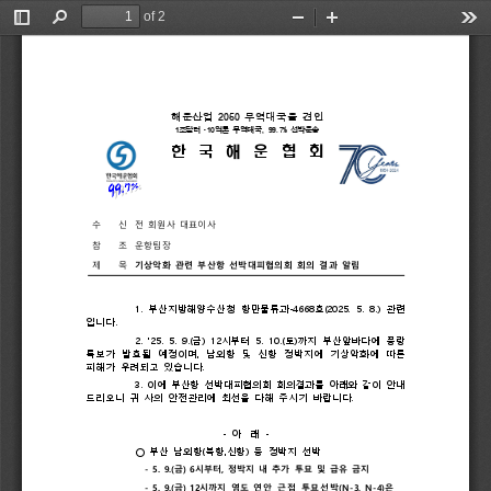
of 2
Toggle
Find
Zoom
Zoom
Too
Sidebar
Out
In
해운산업 
2050 
무역대국을 
견인
1
조달러ᆞ
10
억톤 
무역대국
, 
99.7% 
선박운송
한 국 해 운 협 회
수  
신
전 
회원사 
대표이사 
참  조
운항팀장
제  목
기상악화 
관련 
부산항 
선박대피협의회 
회의 
결과 
알림
1. 
부산지방해양수산청 
항만물류과
-4668
호
(2025. 
5. 
8.) 
관련 
입니다
.
2. 
‘25. 
5. 
9.(
금
) 
12
시부터 
5. 
10.(
토
)
까지 
부산앞바다에 
풍랑
특보가 
발효될 
예정이며
, 
남외항 
및 
신항 
정박지에 
기상악화에 
따른 
피해가
우려되고 
있습니다
.
3. 
이에 
부산항 
선박대피협의회 
회의결과를 
아래와 
같이 
안내
드리오니 
귀 
사의 
안전관리에 
최선을 
다해 
주시기 
바랍니다
.
- 
아  
래 
- 
○ 
부산 
남외항
(
북항
,
신항
) 
등 
정박지 
선박
- 
5
. 
9.(
금
) 
6
시부터
, 
정박지 
내 
추가 
투묘 
및 
급유 
금지
- 
5
. 
9.(
금
) 
12
시까지 
영도
연안 
근접 
투묘선박
(N-3, 
N-4)
은 