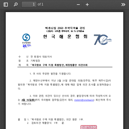
of 1
Toggle
Find
Zoom
Zoom
Too
Sidebar
Out
In
해운산업 
2050 
무역대국을 
견인
1
조달러ᆞ
10
억톤 
무역대국
, 
99.7% 
선박운송
한 국 해 운 협 회
수  
신
전 
회원사 
대표이사
참  조
기획팀장
제  목
「
북극항로 
구축 
지원 
특별법안
」
제정법률안 
의견조회
1. 
귀 
사의 
무궁한 
발전을 
기원합니다
.
2. 
해양수산부에서 
지난 
3
월 
31
일 
문대림 
의원
(
민주당
, 
제주 
제주시갑
)
이 
발의한 
「
북극항로 
구축 
지원 
특별법안
」
에 
대해 
해운 
업계 
의견 
조사를 
요청하였습니
다
.
3. 
이와 
관련
, 
의견이 
있으신 
선사의 
경우
, 
붙임양식에 
따라 
작성하시어 
오
는 
4
월 
15
일
(
화
)
까지 
우리협회 
업무팀
(
김민서 
대리
, 
mskim@oneksa.kr
) 
회신하여 
주시
기 
바랍니다
.
붙   
임 
1. 
「
북극항로 
구축 
지원 
특별법안
」 
의안 
원문  
1
부
.
2.  
검토의견 
제출양식  
1
부
.   
끝
.