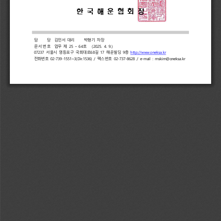
한 
국 
해 
운 
협 
회 
장
담   당
김민서 
대리     
박형기 
차장
문서번호 
업무 
제 
25 
– 
64
호   
(2025. 
4. 
9.)
07237 
서울시 
영등포구 
국회대로
68
길 
17 
해운빌딩 
9
층 
http://www.oneksa.kr
전화번호 
02-739-1551~3(Dir.1536) 
/ 
팩스번호 
02-737-8628 
/ 
e-mail 
: 
mskim@oneksa.kr 