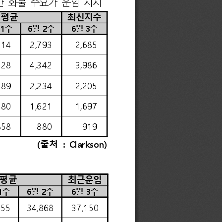
평균
최신지수
1
주
6
월 
2
주
6
월 
3
주
114
2,793
2,685
228
4,342
3,986
289
2,234
2,205
580
1,621
1,697
858
880
919
(
출처 
: 
Clarkson)
평균
최근운임
1
주
6
월 
2
주
6
월 
3
주
555
34,868
37,150