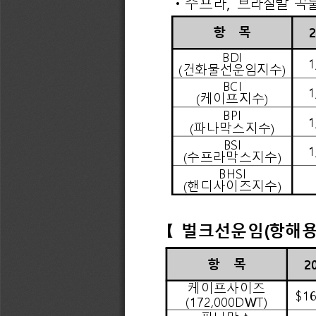
항   
목
2
BDI
1
(
건화물선운임지수
)
BCI
1
(
케이프지수
)
BPI
1
(
파나막스지수
)
BSI
1
(
수프라막스지수
)
BHSI
(
핸디사이즈지수
)
【 
벌크선운임
(
항해용
항   
목
2
케이프사이즈
$16
(172,000DWT)
파나막스