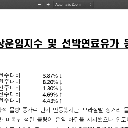
Zoom
Zoom
Out
In
상운임지수 
및 
선박연료유가 
전주대비
3.87%
↓
전주대비 
8.20%
↓
전주대비
1.30%
↓
전주대비
4.69%
↑
전주대비
4.43%
↑
석 
물량 
증가로 
단기 
반등했지만
, 
브라질발 
장거리 
물
과 
미동부 
석탄 
물량이 
운임 
하단을 
지지했으나 
인도
 
수출 
증가에 
따른 
선복 
부족과 
태평양 
지역의 
견조한