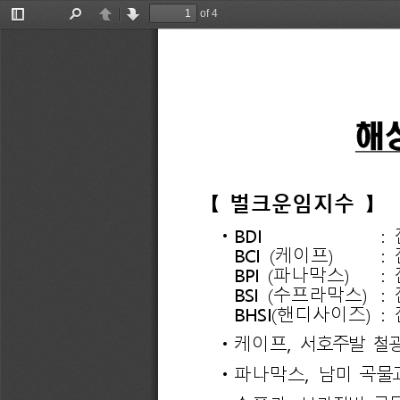
of 4
Toggle
Find
Previous
Next
Sidebar
해
【 
벌크운임지수 
】
ᆞ
BDI
: 
BCI 
(
케이프
)
: 
BPI 
(
파나막스
)
: 
BSI 
(
수프라막스
)
: 
BHSI(
핸디사이즈
)
: 
ᆞ케이프
, 
서호주발 
철광
ᆞ파나막스
, 
남미 
곡물
ᆞ수프라
, 
브라질발 
곡물