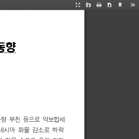
Current
Presentation
Open
Print
Download
Too
View
Mode
동향
량 
부진 
등으로 
약보합세
네시아 
화물 
감소로 
하락
 
화물 
수요가 
운임 
지지