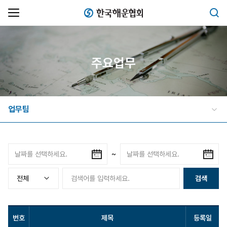
한국해운협회
검색
주요업무
업무팀
~
검색
번호
제목
등록일