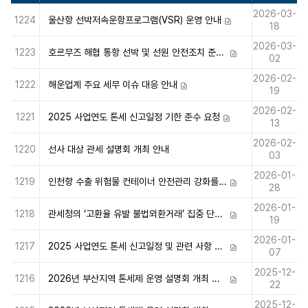
2026-03-
1224
울산항 선박저속운항프로그램(VSR) 운영 안내
첨부파일
18
2026-03-
1223
호르무즈 해협 통항 선박 및 선원 안전조치 준수 요청
첨부파일
02
2026-02-
1222
해운업계 주요 세무 이슈 대응 안내
첨부파일
19
2026-02-
1221
2025 사업연도 톤세 신고일정 기한 준수 요청
첨부파일
13
2026-02-
1220
선사 대상 관세 설명회 개최 안내
03
2026-01-
1219
인천항 수출 위험물 컨테이너 안전관리 강화를 위한 간담회 결과 알림
첨부파일
28
2026-01-
1218
관세청의 ‘고환율 유발 불법외환거래’ 집중 단속 실시에 따른 주의 안내
첨부파일
19
2026-01-
1217
2025 사업연도 톤세 신고일정 및 관련 사항 안내
첨부파일
07
2025-12-
1216
2026년 부산지역 톤세제 운영 설명회 개최 안내(일정확정)
첨부파일
22
2025-12-