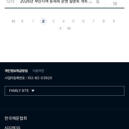
1215
2026년 부산지역 톤세제 운영 설명회 개최 연기 안내
첨부파일
16
1
2
3
4
5
6
7
8
9
개인정보취급방침
이용약관
사업자등록번호 : 102-82-03920
FAMILY SITE
한국해운협회
ADDRESS