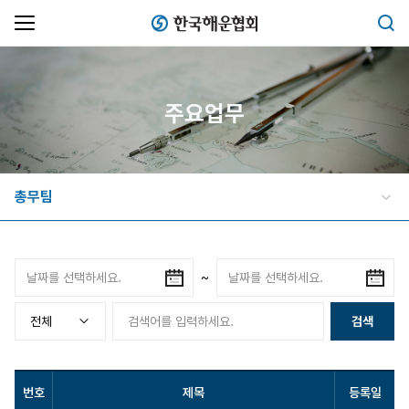
한국해운협회
검색
주요업무
총무팀
~
검색
번호
제목
등록일