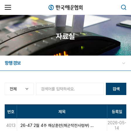
한국해운협회
검색
자료실
항행경보
검색
번호
제목
등록일
2026-05-
4013
26-47 2월 4주 해상훈련(해군작전사령부) 실시 알림
14