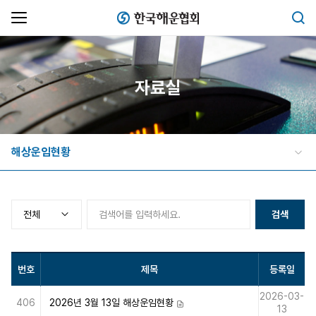
한국해운협회
검색
자료실
해상운임현황
검색
번호
제목
등록일
2026-03-
406
2026년 3월 13일 해상운임현황
첨부파일
13