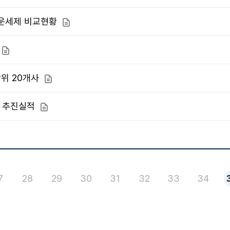
운세제 비교현황
첨부파일
첨부파일
위 20개사
첨부파일
책 추진실적
첨부파일
일
7
28
29
30
31
32
33
34