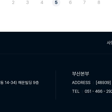
2
3
4
5
6
7
8
사
부산본부
동 14-34) 해운빌딩 9층
ADDRESS
[48939
TEL
051 - 466 - 29