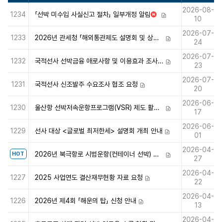
2026-08-
1234
「선박 미수입 사실신고 절차」 일부개정 알림
N
첨부파일
10
E
2026-07-
W
1233
2026년 관세청 「해외통관제도 설명회 및 상담회」 개최 안내
첨부파일
24
2026-07-
1232
국적선사 선박금융 애로사항 및 이용효과 조사 협조 요청
첨부파일
23
2026-07-
1231
국적선사 신조발주 수요조사 협조 요청
첨부파일
20
2026-06-
1230
울산항 선박저속운항프로그램(VSR) 제도 활성화 상반기 간담회 사전 안내
첨부파일
17
2026-06-
1229
선사 대상 <글로벌 최저한세> 설명회 개최 안내
첨부파일
01
2026-04-
2026년 북극항로 시범운항(컨테이너 선박) 선사 선정 공고
HOT
첨부파일
27
2026-04-
1227
2025 사업연도 결산재무현황 자료 요청
첨부파일
22
2026-04-
1226
2026년 제4회 「해운의 탑」 신청 안내
첨부파일
13
2026-04-