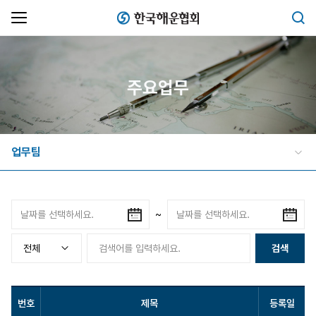
한국해운협회
검색
주요업무
업무팀
~
검색
번호
제목
등록일