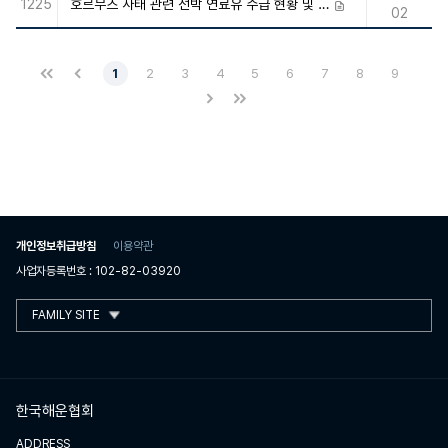
1225
호르무즈 사태 관련 선박 연료유 수급 현황 및 지원방안 조사 요청
첨부파일
02
1
2
3
4
5
6
7
8
9
개인정보취급방침
이용약관
사업자등록번호 : 102-82-03920
FAMILY SITE
한국해운협회
ADDRESS